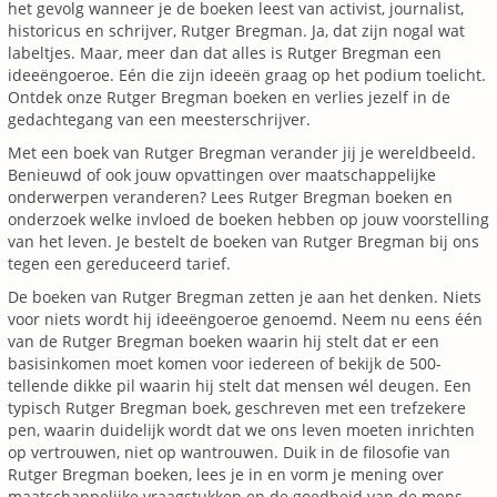
het gevolg wanneer je de boeken leest van activist, journalist,
historicus en schrijver, Rutger Bregman. Ja, dat zijn nogal wat
labeltjes. Maar, meer dan dat alles is Rutger Bregman een
ideeëngoeroe. Eén die zijn ideeën graag op het podium toelicht.
Ontdek onze Rutger Bregman boeken en verlies jezelf in de
gedachtegang van een meesterschrijver.
Met een boek van Rutger Bregman verander jij je wereldbeeld.
Benieuwd of ook jouw opvattingen over maatschappelijke
onderwerpen veranderen? Lees Rutger Bregman boeken en
onderzoek welke invloed de boeken hebben op jouw voorstelling
van het leven. Je bestelt de boeken van Rutger Bregman bij ons
tegen een gereduceerd tarief.
De boeken van Rutger Bregman zetten je aan het denken. Niets
voor niets wordt hij ideeëngoeroe genoemd. Neem nu eens één
van de Rutger Bregman boeken waarin hij stelt dat er een
basisinkomen moet komen voor iedereen of bekijk de 500-
tellende dikke pil waarin hij stelt dat mensen wél deugen. Een
typisch Rutger Bregman boek, geschreven met een trefzekere
pen, waarin duidelijk wordt dat we ons leven moeten inrichten
op vertrouwen, niet op wantrouwen. Duik in de filosofie van
Rutger Bregman boeken, lees je in en vorm je mening over
maatschappelijke vraagstukken en de goedheid van de mens.