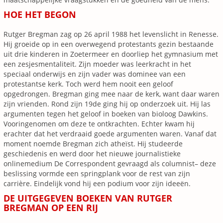
HOE HET BEGON
Rutger Bregman zag op 26 april 1988 het levenslicht in Renesse.
Hij groeide op in een overwegend protestants gezin bestaande
uit drie kinderen in Zoetermeer en doorliep het gymnasium met
een zesjesmentaliteit. Zijn moeder was leerkracht in het
speciaal onderwijs en zijn vader was dominee van een
protestantse kerk. Toch werd hem nooit een geloof
opgedrongen. Bregman ging mee naar de kerk, want daar waren
zijn vrienden. Rond zijn 19de ging hij op onderzoek uit. Hij las
argumenten tegen het geloof in boeken van bioloog Dawkins.
Vooringenomen om deze te ontkrachten. Echter kwam hij
erachter dat het verdraaid goede argumenten waren. Vanaf dat
moment noemde Bregman zich atheïst. Hij studeerde
geschiedenis en werd door het nieuwe journalistieke
onlinemedium De Correspondent gevraagd als columnist– deze
beslissing vormde een springplank voor de rest van zijn
carrière. Eindelijk vond hij een podium voor zijn ideeën.
DE UITGEGEVEN BOEKEN VAN RUTGER
BREGMAN OP EEN RIJ