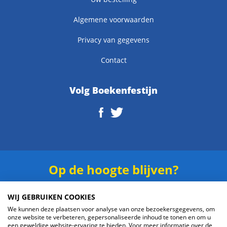
Algemene voorwaarden
Privacy van gegevens
Contact
Volg Boekenfestijn
Op de hoogte blijven?
Schrijf je in voor onze
nieuwsbrief
.
WIJ GEBRUIKEN COOKIES
We kunnen deze plaatsen voor analyse van onze bezoekersgegevens, om
onze website te verbeteren, gepersonaliseerde inhoud te tonen en om u
een geweldige website-ervaring te bieden. Voor meer informatie over de