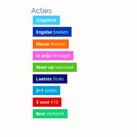
Acties
Uitgelicht
Engelse
boeken
Nieuw
Binnen
In prijs
Verlaagd
Weer op
voorraad
Laatste
Stuks
2+1
Gratis
3 voor
€10
Best
Verkocht