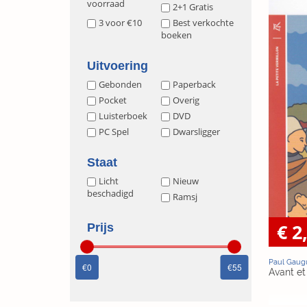
voorraad
2+1 Gratis
3 voor €10
Best verkochte
boeken
Uitvoering
Gebonden
Paperback
Pocket
Overig
Luisterboek
DVD
PC Spel
Dwarsligger
Staat
Licht
Nieuw
beschadigd
Ramsj
€ 2
Prijs
Paul Gaug
0
55
Avant et