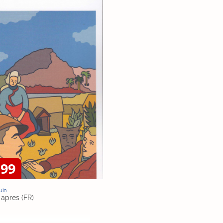
,99
uin
 apres (FR)