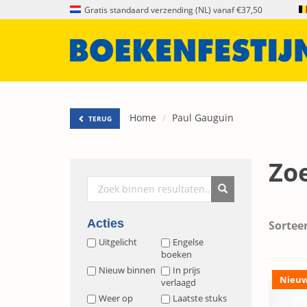
Gratis standaard verzending (NL) vanaf €37,50
Home
Paul Gauguin
TERUG
Zo
Acties
Sorteer
Uitgelicht
Engelse
boeken
Nieuw binnen
In prijs
Nieu
verlaagd
Weer op
Laatste stuks