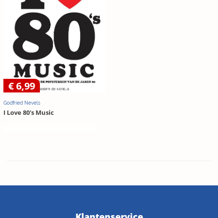
€ 6,99
Godfried Nevels
I Love 80's Music
Klantenservice