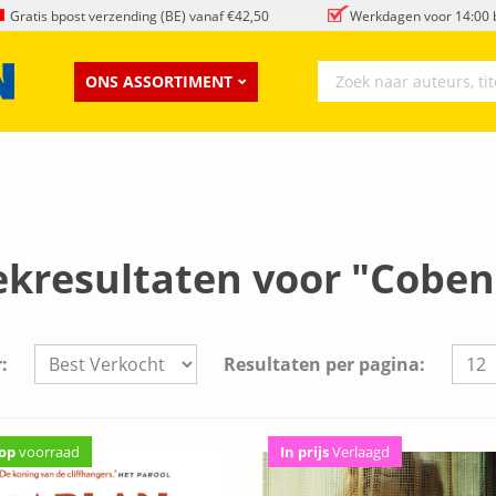
Gratis bpost verzending (BE) vanaf €42,50
Werkdagen voor 14:00 b
ONS ASSORTIMENT
ekresultaten voor "Coben
:
Resultaten per pagina:
op
voorraad
In prijs
Verlaagd