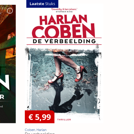
Laatste
Stuks
€ 5,99
Coben, Harlan