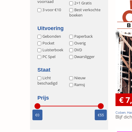
voorraad
2+1 Gratis
3 voor €10
Best verkochte
boeken
Uitvoering
Gebonden
Paperback
Pocket
Overig
Luisterboek
DVD
PC Spel
Dwarsligger
Staat
Licht
Nieuw
beschadigd
Ramsj
€ 7
Prijs
Coben, Har
0
55
Blijf dich