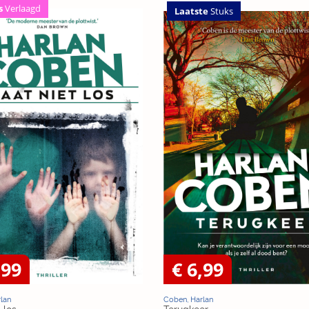
s
Verlaagd
Laatste
Stuks
,99
€ 6,99
lan
Coben, Harlan