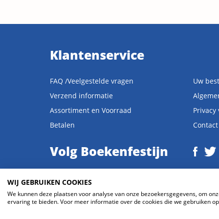
Klantenservice
FAQ /Veelgestelde vragen
Uw best
Verzend informatie
Algeme
Assortiment en Voorraad
Privacy
Betalen
Contact
Volg Boekenfestijn
WIJ GEBRUIKEN COOKIES
We kunnen deze plaatsen voor analyse van onze bezoekersgegevens, om onze 
© 2026 Boekenfestijn.com | website door
BlueMinds.nl
ervaring te bieden. Voor meer informatie over de cookies die we gebruiken ope