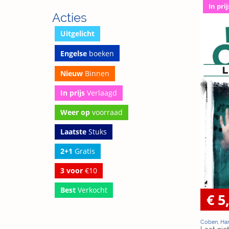
In prij
Acties
Uitgelicht
Engelse
boeken
Nieuw
Binnen
In prijs
Verlaagd
Weer op
voorraad
Laatste
Stuks
2+1
Gratis
3 voor
€10
Best
Verkocht
€ 5
Coben, Har