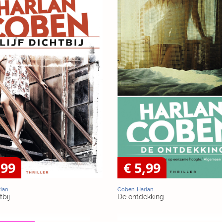
,99
€ 5,99
lan
Coben, Harlan
tbij
De ontdekking