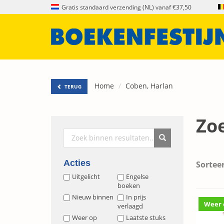
Gratis standaard verzending (NL) vanaf €37,50
Home
Coben, Harlan
TERUG
Zo
Acties
Sorteer
Uitgelicht
Engelse
boeken
Nieuw binnen
In prijs
Weer 
verlaagd
Weer op
Laatste stuks