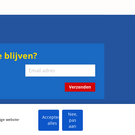
 blijven?
Verzenden
Nee,
Accepteer
ige website-
pas
alles
aan