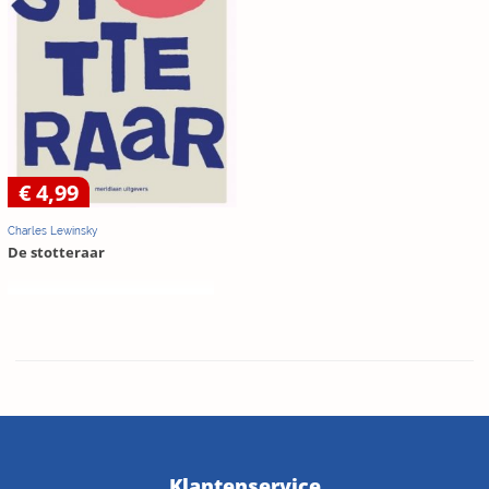
€ 4,99
Charles Lewinsky
De stotteraar
Klantenservice