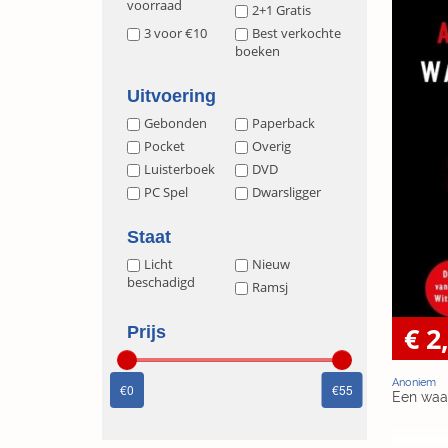
voorraad
2+1 Gratis
3 voor €10
Best verkochte
boeken
Uitvoering
Gebonden
Paperback
Pocket
Overig
Luisterboek
DVD
PC Spel
Dwarsligger
Staat
Licht
Nieuw
beschadigd
Ramsj
€ 2
Prijs
Anoniem
0
55
Een waa