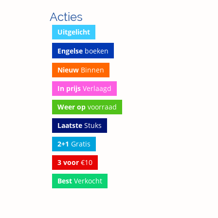
Acties
Uitgelicht
Engelse
boeken
Nieuw
Binnen
In prijs
Verlaagd
Weer op
voorraad
Laatste
Stuks
2+1
Gratis
3 voor
€10
Best
Verkocht