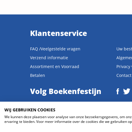
Klantenservice
FAQ /Veelgestelde vragen
Uw best
Verzend informatie
Algeme
Assortiment en Voorraad
Privacy
Betalen
Contact
Volg Boekenfestijn
WIJ GEBRUIKEN COOKIES
We kunnen deze plaatsen voor analyse van onze bezoekersgegevens, om onze 
© 2026 Boekenfestijn.com | website door
BlueMinds.nl
ervaring te bieden. Voor meer informatie over de cookies die we gebruiken ope