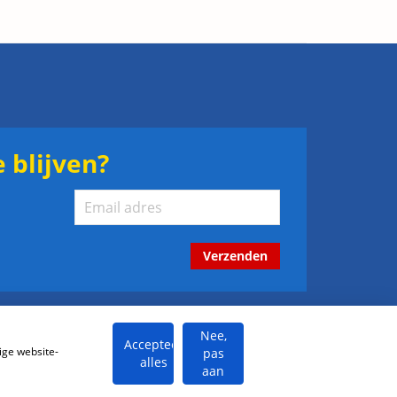
 blijven?
Verzenden
Nee,
Accepteer
ige website-
pas
alles
aan