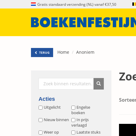
Gratis standaard verzending (NL) vanaf €37,50
Home
Anoniem
TERUG
Zo
Acties
Sorteer
Uitgelicht
Engelse
boeken
Nieuw binnen
In prijs
verlaagd
Weer op
Laatste stuks