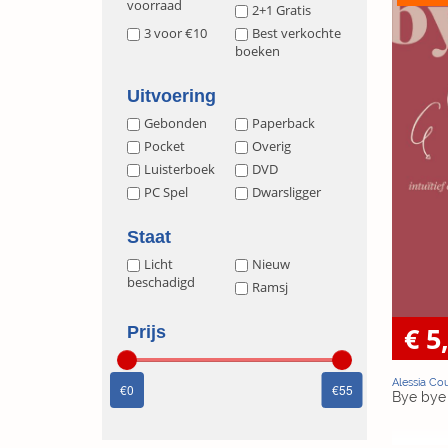
voorraad
2+1 Gratis
3 voor €10
Best verkochte
boeken
Uitvoering
Gebonden
Paperback
Pocket
Overig
Luisterboek
DVD
PC Spel
Dwarsligger
Staat
Licht
Nieuw
beschadigd
Ramsj
€ 5
Prijs
Alessia Co
0
55
Bye bye d