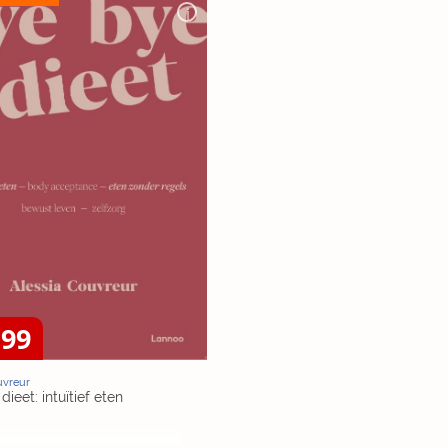
,99
uvreur
ieet: intuïtief eten