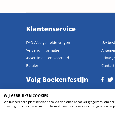
Klantenservice
FAQ /Veelgestelde vragen
Uw best
Verzend informatie
Algeme
Assortiment en Voorraad
Privacy
Betalen
Contact
Volg Boekenfestijn
WIJ GEBRUIKEN COOKIES
We kunnen deze plaatsen voor analyse van onze bezoekersgegevens, om onze 
© 2026 Boekenfestijn.com | website door
BlueMinds.nl
ervaring te bieden. Voor meer informatie over de cookies die we gebruiken ope