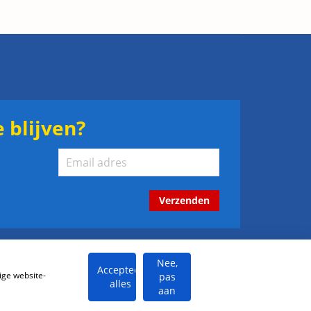
 blijven?
Verzenden
Nee,
Accepteer
ige website-
pas
alles
aan