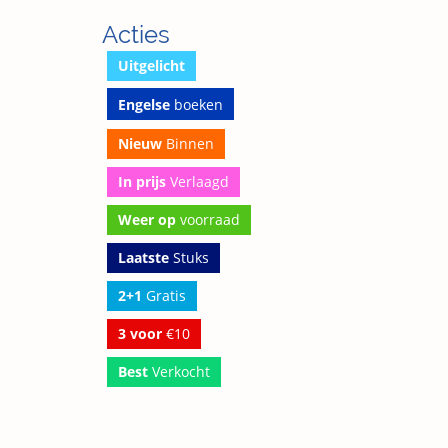
Acties
Uitgelicht
Engelse
boeken
Nieuw
Binnen
In prijs
Verlaagd
Weer op
voorraad
Laatste
Stuks
2+1
Gratis
3 voor
€10
Best
Verkocht