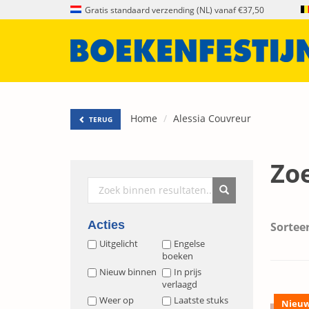
Gratis standaard verzending (NL) vanaf €37,50
Home
Alessia Couvreur
TERUG
Zoe
Acties
Sorteer
Uitgelicht
Engelse
boeken
Nieuw binnen
In prijs
verlaagd
Weer op
Laatste stuks
Nieu