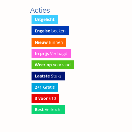
Acties
Uitgelicht
Engelse
boeken
Nieuw
Binnen
In prijs
Verlaagd
Weer op
voorraad
Laatste
Stuks
2+1
Gratis
3 voor
€10
Best
Verkocht