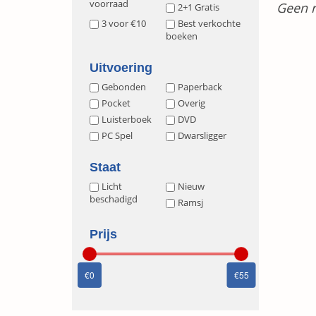
voorraad
Geen r
2+1 Gratis
3 voor €10
Best verkochte
boeken
Uitvoering
Gebonden
Paperback
Pocket
Overig
Luisterboek
DVD
PC Spel
Dwarsligger
Staat
Licht
Nieuw
beschadigd
Ramsj
Prijs
0
55