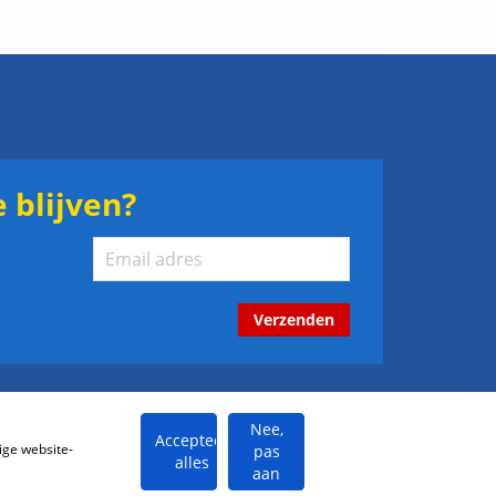
 blijven?
Verzenden
Nee,
Accepteer
ige website-
pas
alles
aan