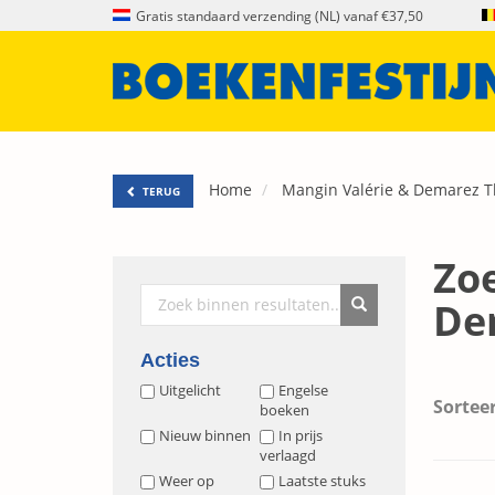
Gratis standaard verzending (NL) vanaf €37,50
Home
Mangin Valérie & Demarez T
TERUG
Zoe
De
Acties
Uitgelicht
Engelse
Sorteer
boeken
Nieuw binnen
In prijs
verlaagd
Weer op
Laatste stuks