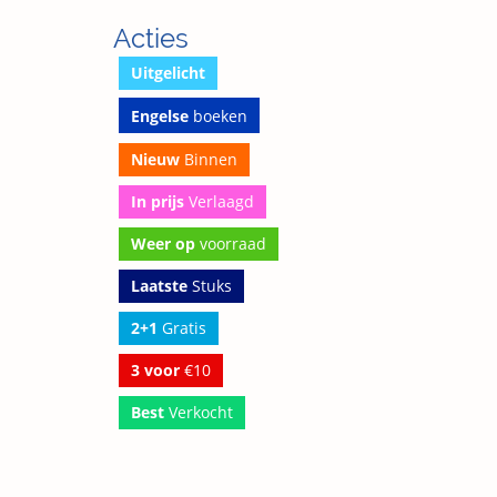
Acties
Uitgelicht
Engelse
boeken
Nieuw
Binnen
In prijs
Verlaagd
Weer op
voorraad
Laatste
Stuks
2+1
Gratis
3 voor
€10
Best
Verkocht