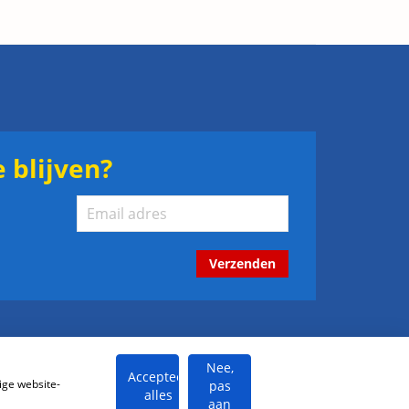
 blijven?
Verzenden
Nee,
Accepteer
ige website-
pas
alles
aan