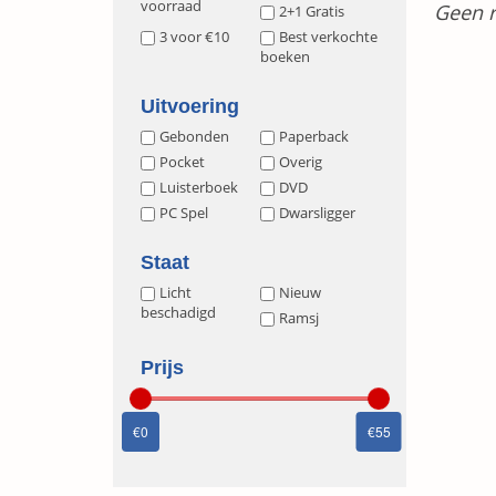
voorraad
Geen r
2+1 Gratis
3 voor €10
Best verkochte
boeken
Uitvoering
Gebonden
Paperback
Pocket
Overig
Luisterboek
DVD
PC Spel
Dwarsligger
Staat
Licht
Nieuw
beschadigd
Ramsj
Prijs
0
55