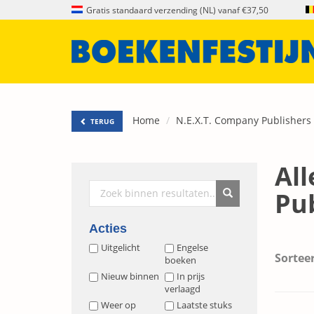
Gratis standaard verzending (NL) vanaf €37,50
Home
N.E.X.T. Company Publishers 
TERUG
All
Pub
Acties
Uitgelicht
Engelse
Sorteer
boeken
Nieuw binnen
In prijs
verlaagd
Weer op
Laatste stuks