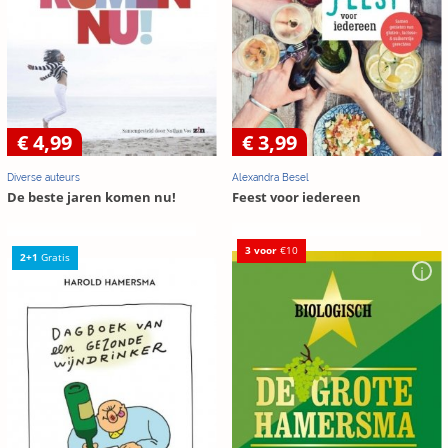
€ 4,99
€ 3,99
Diverse auteurs
Alexandra Besel
De beste jaren komen nu!
Feest voor iedereen
3 voor
€10
2+1
Gratis