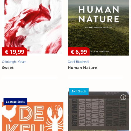
€ 19,99
€ 6,99
Ottolenghi, Yotam
Geoff Blackwell
Sweet
Human Nature
2+1
Gratis
Laatste
Stuks