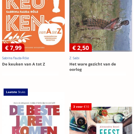
€ 7,99
€ 2,50
Sabrina Fauda-Rôle
Z. Salbi
De keuken van A tot Z
Het ware gezicht van de
oorlog
Laatste
Stuks
3 voor
€10