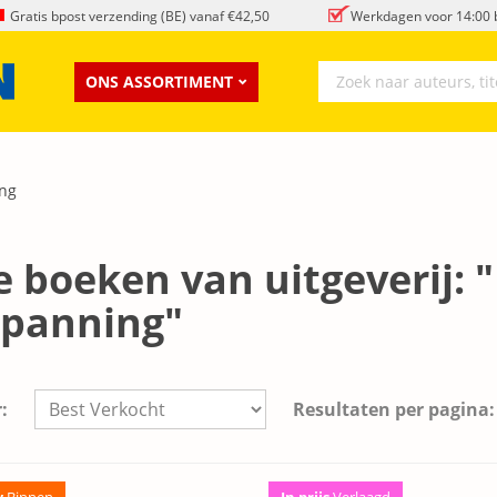
Gratis bpost verzending (BE) vanaf €42,50
Werkdagen voor 14:00 b
ONS ASSORTIMENT
ng
e boeken van uitgeverij:
Spanning"
:
Resultaten per pagina:
w
Binnen
In prijs
Verlaagd