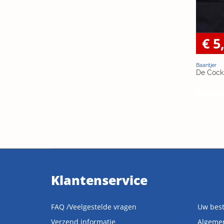
€ 5
Baantjer
De Cock 
Klantenservice
FAQ /Veelgestelde vragen
Uw best
Verzend informatie
Algeme