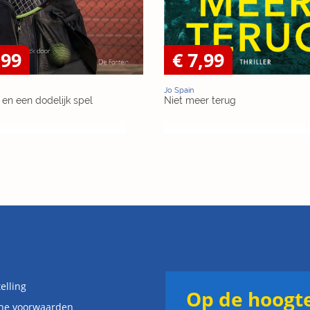
,99
€ 7,99
Jo Spain
en een dodelijk spel
Niet meer terug
elling
Op de hoogte
ne voorwaarden