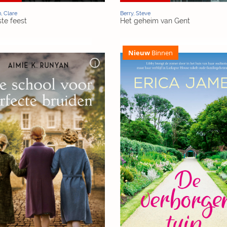
, Clare
Berry, Steve
ste feest
Het geheim van Gent
Nieuw
Binnen