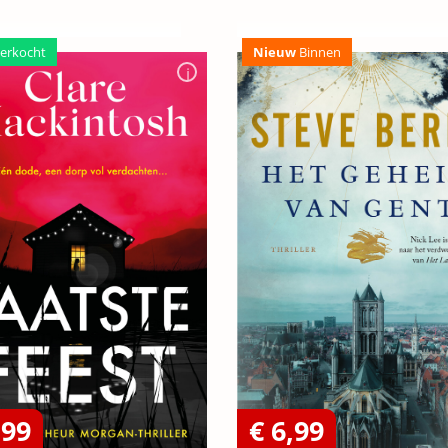
erkocht
Nieuw
Binnen
,99
€ 6,99