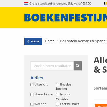
Gratis standaard verzending (NL) vanaf €37,50
Home
De Fontein Romans & Spanni
TERUG
All
& 
Acties
Uitgelicht
Engelse
Sorteer
boeken
Nieuw binnen
In prijs
verlaagd
Weer op
Laatste stuks
Nieu