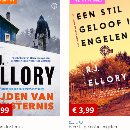
,99
€ 3,99
Ellory, R.J.
an duisternis
Een stil geloof in engelen