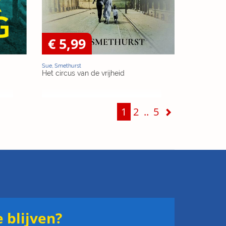
€ 5,99
Sue, Smethurst
Het circus van de vrijheid
1
2
..
5
 blijven?