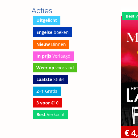
Acties
Best
V
Uitgelicht
Engelse
boeken
Nieuw
Binnen
In prijs
Verlaagd
Weer op
voorraad
Laatste
Stuks
2+1
Gratis
3 voor
€10
Best
Verkocht
€ 4