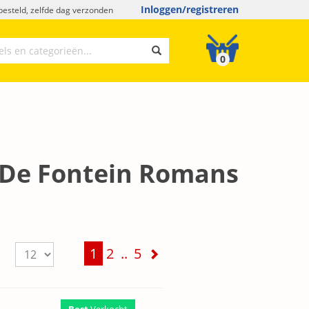
Inloggen/registreren
esteld, zelfde dag verzonden
0
 "De Fontein Romans
1
2
..
5
Best
Verkocht