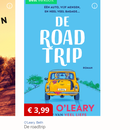
€ 3,99
O'Leary, Beth
De roadtrip