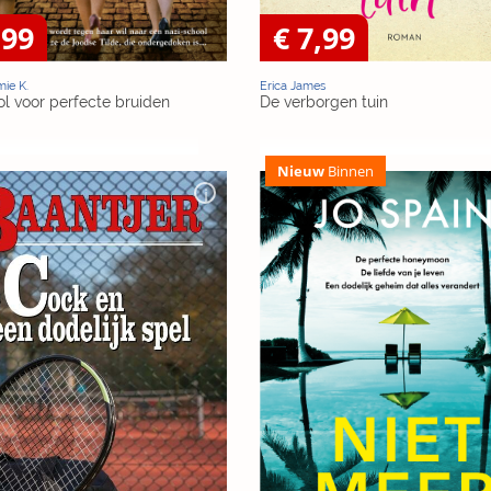
,99
€ 7,99
mie K.
Erica James
l voor perfecte bruiden
De verborgen tuin
Nieuw
Binnen