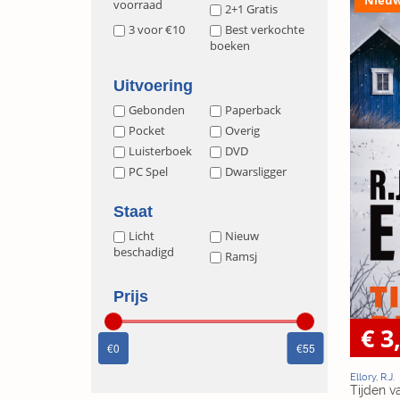
voorraad
2+1 Gratis
3 voor €10
Best verkochte
boeken
Uitvoering
Gebonden
Paperback
Pocket
Overig
Luisterboek
DVD
PC Spel
Dwarsligger
Staat
Licht
Nieuw
beschadigd
Ramsj
Prijs
€ 3
0
55
Ellory, R.J.
Tijden v