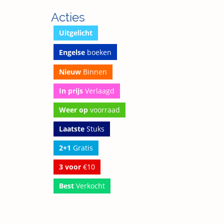
Acties
Uitgelicht
Engelse
boeken
Nieuw
Binnen
In prijs
Verlaagd
Weer op
voorraad
Laatste
Stuks
2+1
Gratis
3 voor
€10
Best
Verkocht