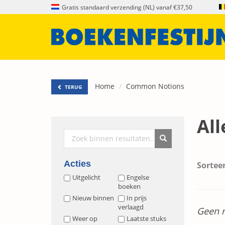
Gratis standaard verzending (NL) vanaf €37,50
Home
Common Notions
TERUG
Al
Acties
Sorteer
Uitgelicht
Engelse
boeken
Nieuw binnen
In prijs
verlaagd
Geen r
Weer op
Laatste stuks