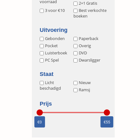
voorraad
2+1 Gratis
3 voor €10
Best verkochte
boeken
Uitvoering
Gebonden
Paperback
Pocket
Overig
Luisterboek
DVD
PC Spel
Dwarsligger
Staat
Licht
Nieuw
beschadigd
Ramsj
Prijs
0
55