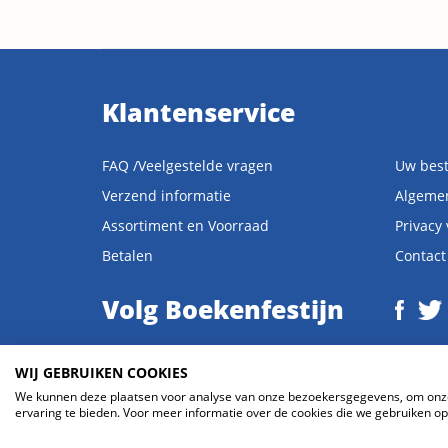
Klantenservice
FAQ /Veelgestelde vragen
Uw best
Verzend informatie
Algeme
Assortiment en Voorraad
Privacy
Betalen
Contact
Volg Boekenfestijn
WIJ GEBRUIKEN COOKIES
We kunnen deze plaatsen voor analyse van onze bezoekersgegevens, om onze 
© 2026 Boekenfestijn.com | website door
BlueMinds.nl
ervaring te bieden. Voor meer informatie over de cookies die we gebruiken ope