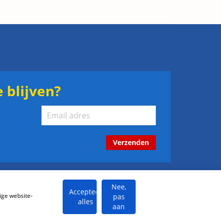
 blijven?
Verzenden
Nee,
Accepteer
ige website-
pas
alles
aan