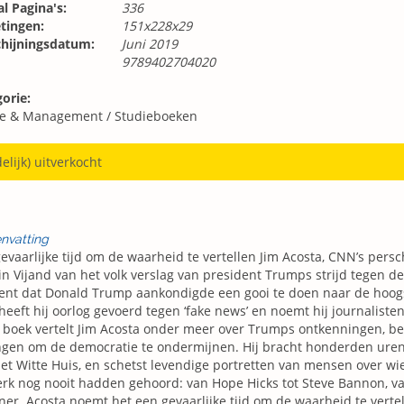
l Pagina's:
336
tingen:
151x228x29
chijningsdatum:
Juni 2019
9789402704020
orie:
ie & Management
/
Studieboeken
delijk) uitverkocht
nvatting
evaarlijke tijd om de waarheid te vertellen Jim Acosta, CNN’s persc
in Vijand van het volk verslag van president Trumps strijd tegen d
t dat Donald Trump aankondigde een gooi te doen naar de hoogst
heeft hij oorlog gevoerd tegen ‘fake news’ en noemt hij journalisten 
t boek vertelt Jim Acosta onder meer over Trumps ontkenningen, b
gen om de democratie te ondermijnen. Hij bracht honderden uren
et Witte Huis, en schetst levendige portretten van mensen over w
erk nog nooit hadden gehoord: van Hope Hicks tot Steve Bannon, va
er. Acosta noemt het een gevaarlijke tijd om de waarheid te verte