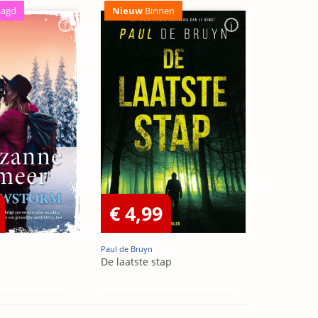
aagd
Nieuw
Binnen
€ 4,99
Paul de Bruyn
De laatste stap