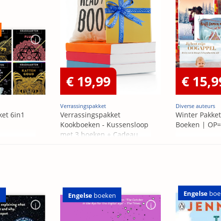
€ 19,99
€ 15,9
Verrassingspakket
Diverse auteurs
ket 6in1
Verrassingspakket
Winter Pakket
Kookboeken - Kussensloop
Boeken | OP
met 3 boeken + Cadeau
OP=OP
Engelse
boe
Engelse
boeken
n