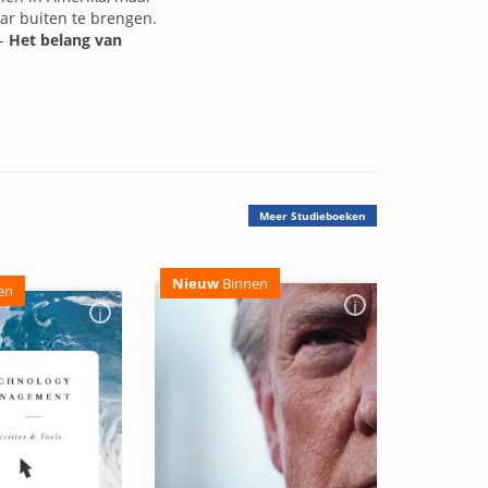
ar buiten te brengen.
 -
Het belang van
Meer
Studieboeken
Nieuw
Binnen
en