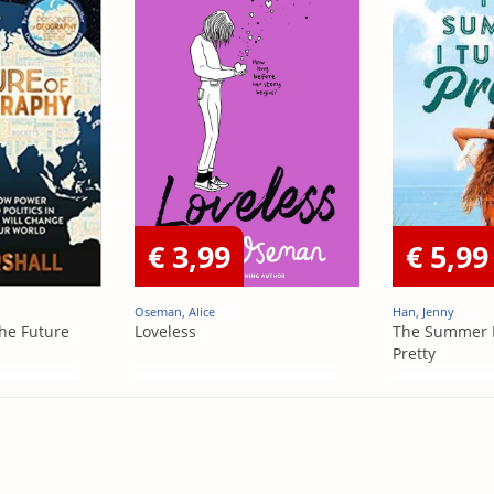
€ 3,99
€ 5,99
Oseman, Alice
Han, Jenny
he Future
Loveless
The Summer 
Pretty