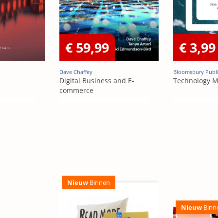
€ 59,99
€ 3,99
Dave Chaffey
Bloomsbury Publ
Digital Business and E-
Technology 
commerce
Nieuw
Binnen
Nieuw
Binn