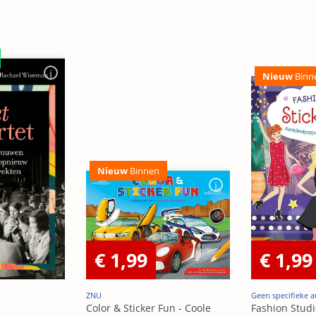
Nieuw
Binn
Nieuw
Binnen
€ 1,99
€ 1,99
ZNU
Geen specifieke a
Color & Sticker Fun - Coole
Fashion Studi