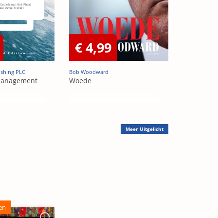
€ 4,99
ishing PLC
Bob Woodward
Management
Woede
Meer
Uitgelicht
en