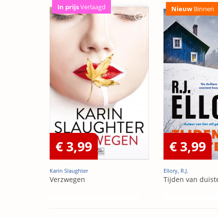
In prijs
Verlaagd
Nieuw
Binnen
€ 3,99
€ 3,99
Karin Slaughter
Ellory, R.J.
Verzwegen
Tijden van duist