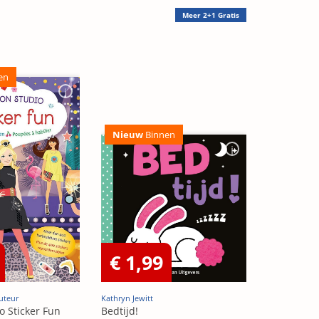
Meer
2+1 Gratis
en
Nieuw
Binnen
€ 1,99
uteur
Kathryn Jewitt
o Sticker Fun
Bedtijd!