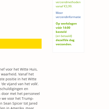
verzendmethoden
vanaf €3,99.
Meer
verzendinformatie
Op werkdagen
vóór 14:00
besteld
(en betaald)
dezelfde dag
verzonden.
hef voor het Witte Huis,
e waarheid. Vanaf het
e positie in het Witte
‘de vijand van het volk’.
eschuldigingen en
 door met het personeel
ie we voor het Trump-
n Sean Spicer tot Jared
llen in Amerika, maar