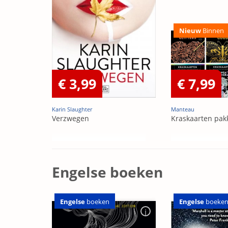
Nieuw
Binnen
€ 3,99
€ 7,99
Karin Slaughter
Manteau
Verzwegen
Kraskaarten pak
Engelse boeken
Engelse
boeken
Engelse
boeke