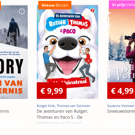
In prijs
Verl
Nieuw
Binnen
€ 9,99
€ 4,99
Rutger Vink, Thomas van Grinsven
Suzanne Vermeer
ernis
De avonturen van Rutger,
Sneeuwstorm
Thomas en Paco 5 - De
Verkleinstraal (Special
Edition)