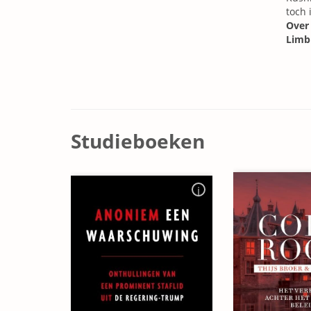
toch 
Ove
Limb
Studieboeken