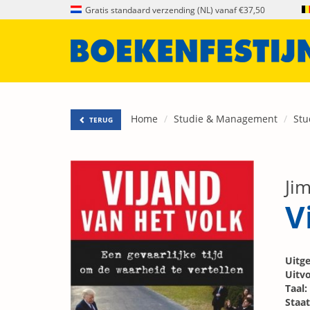
Gratis standaard verzending (NL) vanaf €37,50
Home
Studie & Management
Stu
TERUG
Ji
V
Uitge
Uitvo
Taal:
Staat