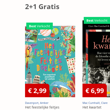
2+1 Gratis
Best
Verkocht
Best
Verkocht
€ 2,99
€ 6,99
Davenport, Amber
Mac Cumhaill, Clare
Het feestelijke feitjes
Het kwartet