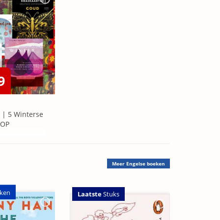
9
 | 5 Winterse
=OP
Meer
Engelse boeken
ken
Laatste
Stuks