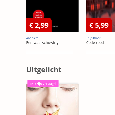
€ 2,99
€ 5,99
Anoniem
Thijs Broer
Een waarschuwing
Code rood
Uitgelicht
In prijs
Verlaagd