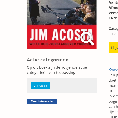
Aanta
Afme
Vers
EAN:
Categ
Stud
(Tij
Actie categorieën
Op dit boek zijn de volgende actie
Same
categorieën van toepassing:
Een g
doet 
momen
2+1
Gratis
Huis 
In di
pogin
Meer informatie
van h
tijdp
Kushn