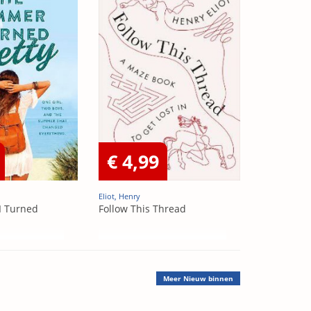
€ 4,99
Eliot, Henry
I Turned
Follow This Thread
Meer
Nieuw binnen