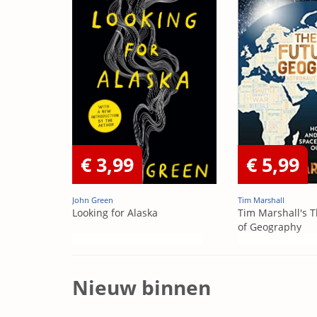
€ 3,99
€ 5,99
John Green
Tim Marshall
Looking for Alaska
Tim Marshall's T
of Geography
Nieuw binnen