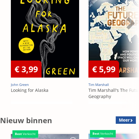
€ 3,99
€ 5,99
John Green
Tim Marshall
Looking for Alaska
Tim Marshall's The Futu
Geography
Nieuw binnen
Meer
Best
Verkocht
Best
Verkocht