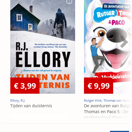
€ 3,99
€ 9,99
Ellory, R.J.
Rutger Vink, Thomas van Grins
Tijden van duisternis
De avonturen van Rutge
Thomas en Paco 5 - De
Verkleinstraal (Special
Edition)