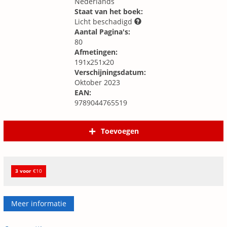
Nederlands
Staat van het boek:
Licht beschadigd
Aantal Pagina's:
80
Afmetingen:
191x251x20
Verschijningsdatum:
Oktober 2023
EAN:
9789044765519
Toevoegen
3 voor
€10
Meer informatie