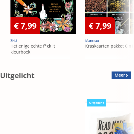
€ 7,99
€ 7,99
ZNU
Manteau
Het enige echte f*ck it
Kraskaarten pakket 6in1
kleurboek
Uitgelicht
Meer
Uitgelicht