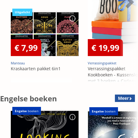
Uitgelicht
€ 7,99
€ 19,99
Manteau
Verrassingspakket
Kraskaarten pakket 6in1
Verrassingspakket
Kookboeken - Kussensl
met 3 boeken + Cadeau
OP=OP
Engelse boeken
Meer
Engelse
boeken
Engelse
boeken