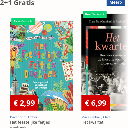
2+1 Gratis
Meer
Best
Verkocht
Best
Verkocht
€ 2,99
€ 6,99
Davenport, Amber
Mac Cumhaill, Clare
Het feestelijke feitjes
Het kwartet
doeboek