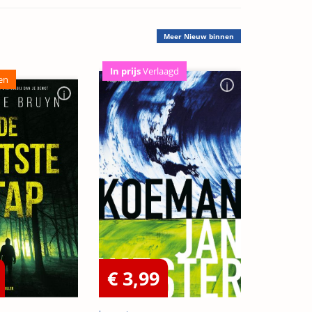
Meer
Nieuw binnen
In prijs
Verlaagd
en
€ 3,99