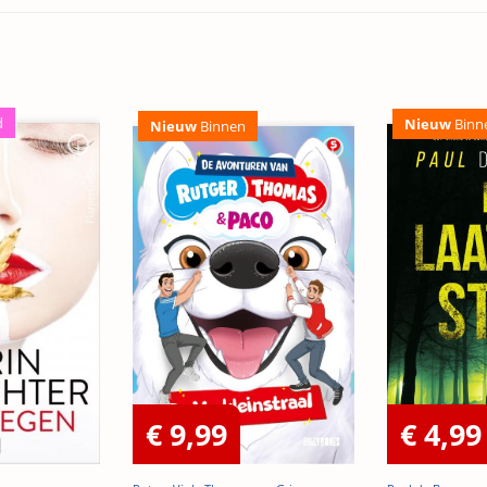
d
Nieuw
Binn
Nieuw
Binnen
€ 9,99
€ 4,99