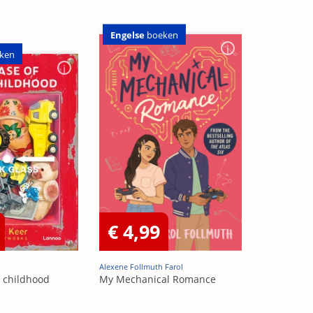
Engelse
boeken
ken
€ 4,99
Alexene Follmuth Farol
t childhood
My Mechanical Romance