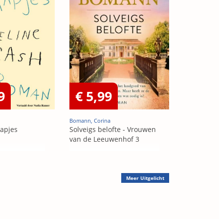
9
€ 5,99
Bomann, Corina
aapjes
Solveigs belofte - Vrouwen
van de Leeuwenhof 3
Meer
Uitgelicht