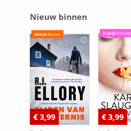
Nieuw binnen
In prijs
Verlaag
Nieuw
Binnen
€ 3,99
€ 3,99