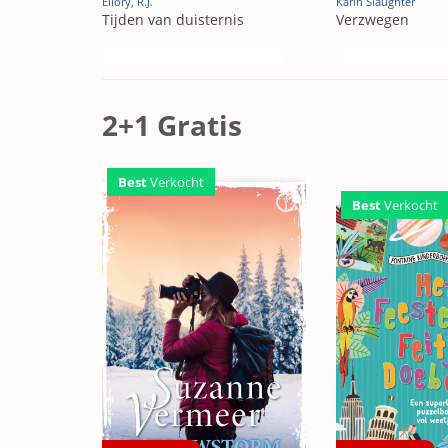
Ellory, R.J.
Karin Slaughter
Tijden van duisternis
Verzwegen
2+1 Gratis
Best
Verkocht
Best
Verkocht