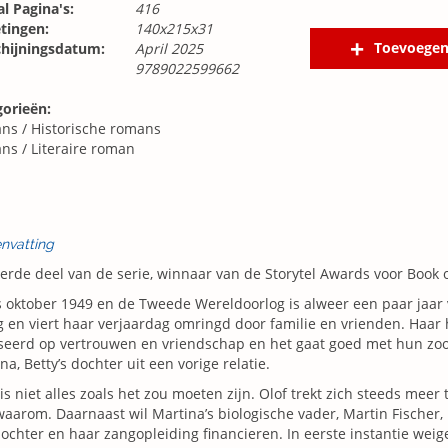
l Pagina's:
416
tingen:
140x215x31
Toevoegen
chijningsdatum:
April 2025
9789022599662
gorieën:
ns
/
Historische romans
ns
/
Literaire roman
nvatting
erde deel van de serie, winnaar van de Storytel Awards voor Book 
s oktober 1949 en de Tweede Wereldoorlog is alweer een paar jaar 
g en viert haar verjaardag omringd door familie en vrienden. Haar 
seerd op vertrouwen en vriendschap en het gaat goed met hun zo
na, Betty’s dochter uit een vorige relatie.
is niet alles zoals het zou moeten zijn. Olof trekt zich steeds meer 
waarom. Daarnaast wil Martina’s biologische vader, Martin Fischer
dochter en haar zangopleiding financieren. In eerste instantie weige