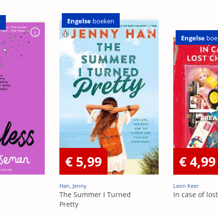
Engelse
boeken
n
Engelse
boe
€ 5,99
€ 4,99
Han, Jenny
Leon Keer
The Summer I Turned
In case of los
Pretty