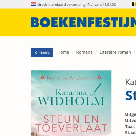
Gratis standaard verzending (NL) vanaf €37,50
Home
Romans
Literaire roman
TERUG
Ka
S
Uitge
Uitvo
Taal:
Staat