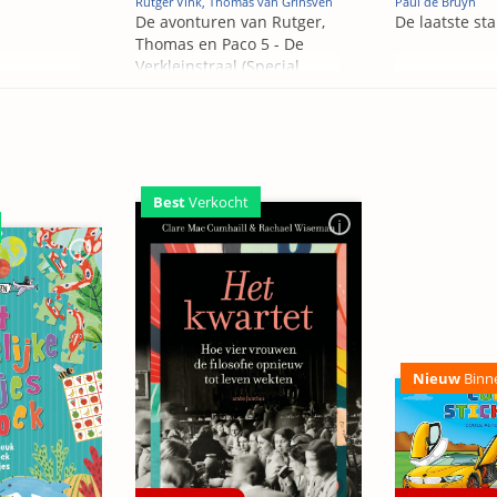
Rutger Vink, Thomas van Grinsven
Paul de Bruyn
De avonturen van Rutger,
De laatste st
Thomas en Paco 5 - De
Verkleinstraal (Special
Edition)
Best
Verkocht
Nieuw
Binn