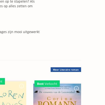
en op te stapelen? Als
es op alles zetten om
ages zijn mooi uitgewerkt
Meer
Literaire roman
ht
Best
Verkocht