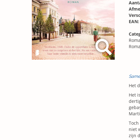
Aanta
Afme
Vers
EAN:
Cate
Roma
Roma
Same
Het d
Het i
derti
geba
Marti
Toch 
niet 
zijn 