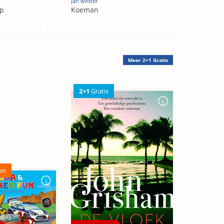
Jan wester
ap
Koeman
Meer
2+1 Gratis
2+1
Gratis
en