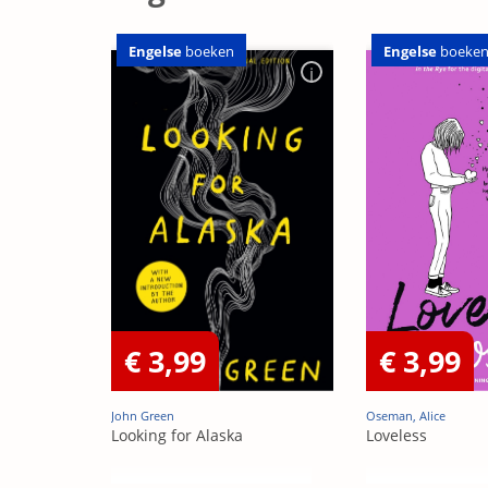
Engelse
boeken
Engelse
boeke
€ 3,99
€ 3,99
John Green
Oseman, Alice
Looking for Alaska
Loveless