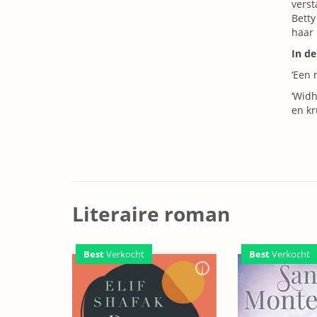
verst
Betty
haar 
In de
‘Een 
‘Widh
en kr
Literaire roman
Best
Verkocht
Best
Verkocht