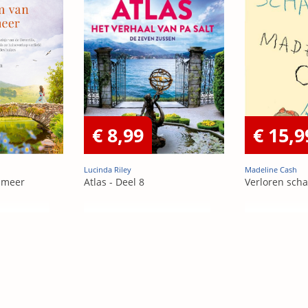
€ 8,99
€ 15,9
Lucinda Riley
Madeline Cash
 meer
Atlas - Deel 8
Verloren sch