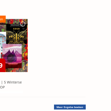
en
9
 | 5 Winterse
=OP
Meer
Engelse boeken