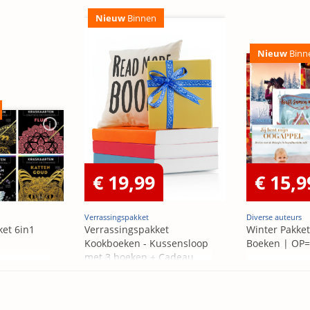
Nieuw
Binnen
Nieuw
Binn
€ 19,99
€ 15,9
Verrassingspakket
Diverse auteurs
ket 6in1
Verrassingspakket
Winter Pakket
Kookboeken - Kussensloop
Boeken | OP
met 3 boeken + Cadeau
OP=OP