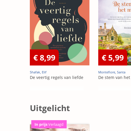
€ 8,99
€ 5,99
Shafak, Elif
Montefiore, Santa
De veertig regels van liefde
De stem van het
Uitgelicht
In prijs
Verlaagd