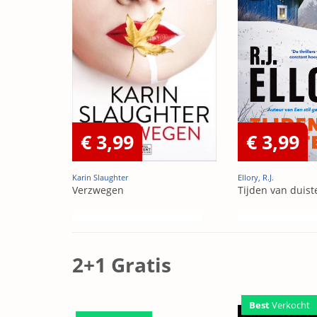
€ 3,99
€ 3,99
Karin Slaughter
Ellory, R.J.
Verzwegen
Tijden van duist
2+1 Gratis
Best
Verkocht