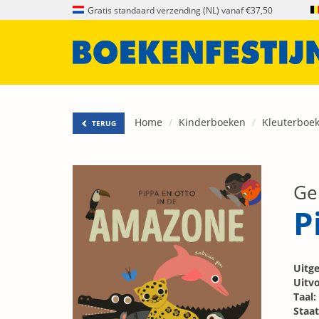
Gratis standaard verzending (NL) vanaf €37,50
Home
Kinderboeken
Kleuterboe
TERUG
Gei
P
Uitge
Uitvo
Taal:
Staat