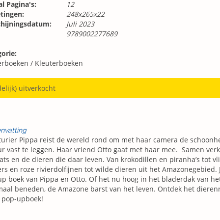
l Pagina's:
12
tingen:
248x265x22
chijningsdatum:
Juli 2023
9789002277689
orie:
erboeken
/
Kleuterboeken
delijk) uitverkocht
nvatting
urier Pippa reist de wereld rond om met haar camera de schoonhe
r vast te leggen. Haar vriend Otto gaat met haar mee. Samen ver
ats en de dieren die daar leven. Van krokodillen en piranha’s tot vli
rs en roze rivierdolfijnen tot wilde dieren uit het Amazonegebied. J
p boek van Pippa en Otto. Of het nu hoog in het bladerdak van he
aal beneden, de Amazone barst van het leven. Ontdek het dierenri
e pop-upboek!