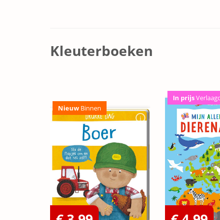
Kleuterboeken
In prijs
Verlaag
Nieuw
Binnen
€ 3,99
€ 4,99