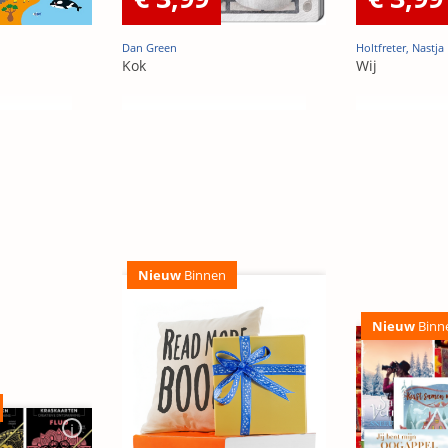
Dan Green
Holtfreter, Nastja
Kok
Wij
Nieuw
Binnen
Nieuw
Binn