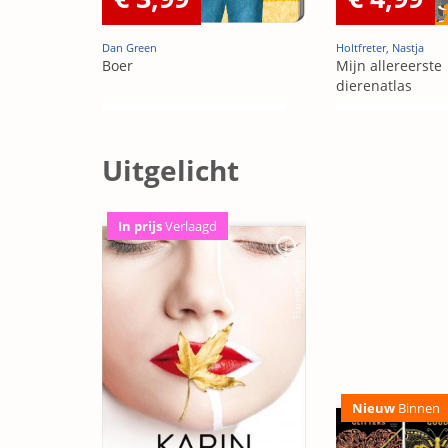
Dan Green
Holtfreter, Nastja
Boer
Mijn allereerste
dierenatlas
Uitgelicht
In prijs
Verlaagd
Nieuw
Binnen