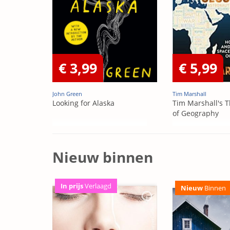
€ 3,99
€ 5,99
John Green
Tim Marshall
Looking for Alaska
Tim Marshall's T
of Geography
Nieuw binnen
In prijs
Verlaagd
Nieuw
Binnen