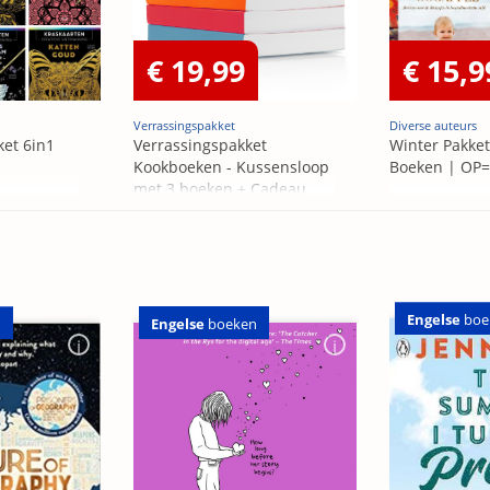
€ 19,99
€ 15,9
Verrassingspakket
Diverse auteurs
ket 6in1
Verrassingspakket
Winter Pakket
Kookboeken - Kussensloop
Boeken | OP
met 3 boeken + Cadeau
OP=OP
Engelse
boe
Engelse
boeken
n