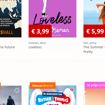
€ 3,99
€ 5,99
Oseman, Alice
Han, Jenny
he Future
Loveless
The Summer 
Pretty
In prijs
Verl
Nieuw
Binnen