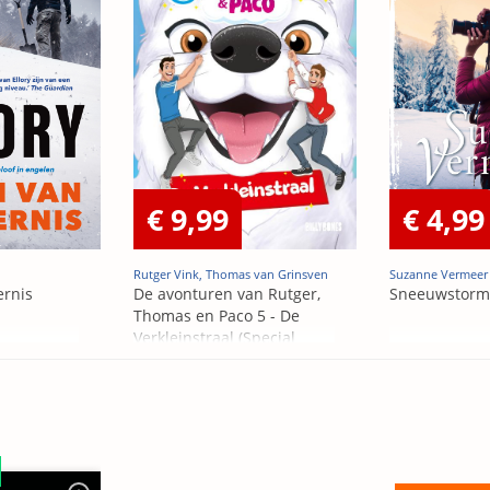
€ 9,99
€ 4,99
Rutger Vink, Thomas van Grinsven
Suzanne Vermeer
ernis
De avonturen van Rutger,
Sneeuwstorm
Thomas en Paco 5 - De
Verkleinstraal (Special
Edition)