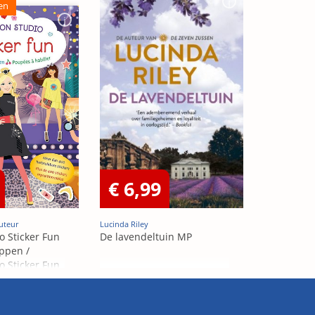
en
€ 6,99
uteur
Lucinda Riley
o Sticker Fun
De lavendeltuin MP
ppen /
o Sticker Fun
abiller