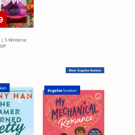
9
 | 5 Winterse
=OP
Meer
Engelse boeken
ken
Engelse
boeken