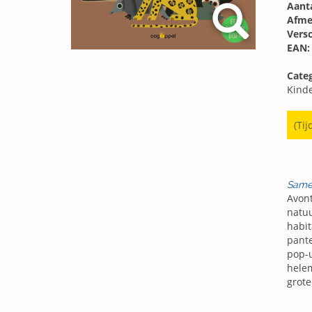
Aanta
Afme
Vers
EAN:
Categ
Kind
(Tij
Same
Avont
natuu
habit
pante
pop-u
helem
grot