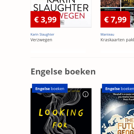
€ 3,99
€ 7,99
Karin Slaughter
Manteau
Verzwegen
Kraskaarten pak
Engelse boeken
Engelse
boeken
Engelse
boeke