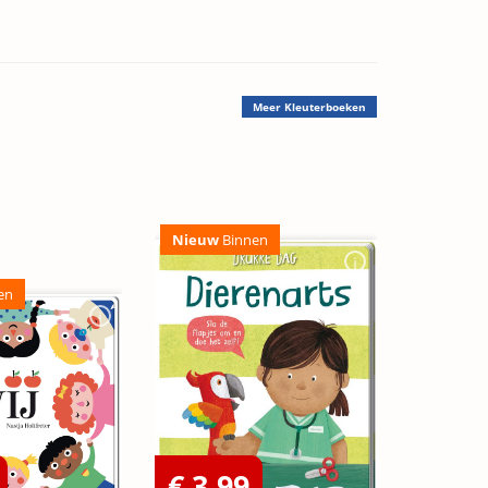
Meer
Kleuterboeken
Nieuw
Binnen
en
€ 3,99