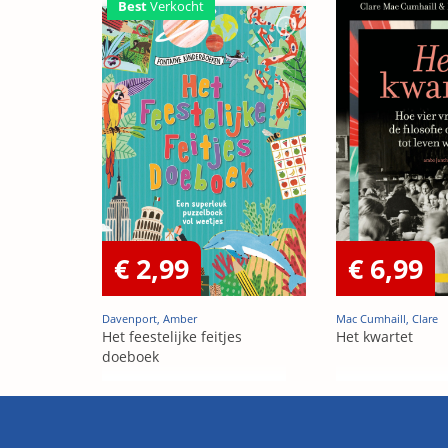
Best
Verkocht
€ 2,99
€ 6,99
Davenport, Amber
Mac Cumhaill, Clare
Het feestelijke feitjes
Het kwartet
doeboek