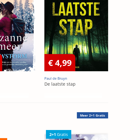
€ 4,99
Paul de Bruyn
De laatste stap
Meer
2+1 Gratis
2+1
Gratis