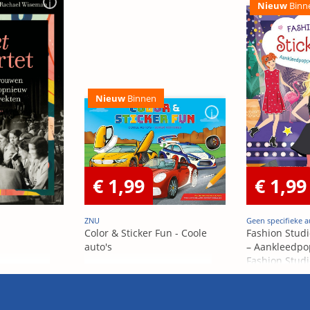
Nieuw
Binn
Nieuw
Binnen
€ 1,99
€ 1,99
ZNU
Geen specifieke a
Color & Sticker Fun - Coole
Fashion Studi
auto's
– Aankleedpo
Fashion Studi
– Poupées Á h