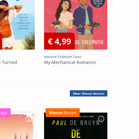
€ 4,99
Alexene Follmuth Farol
I Turned
My Mechanical Romance
Meer
Nieuw binnen
aagd
Nieuw
Binnen