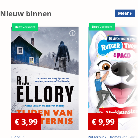
Nieuw binnen
Meer
Best
Verkocht
Best
Verkocht
€ 3,99
€ 9,99
Ellory, R.J.
Rutger Vink, Thomas van Grins