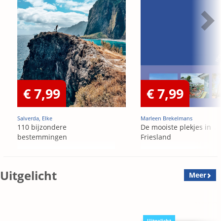
€ 7,99
€ 7,99
Salverda, Elke
Marleen Brekelmans
110 bijzondere
De mooiste plekjes in
bestemmingen
Friesland
Uitgelicht
Meer
Uitgelicht