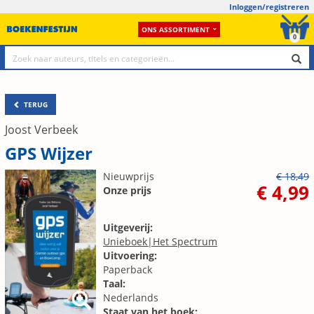
Inloggen/registreren
ONS ASSORTIMENT
0
TERUG
Joost Verbeek
GPS Wijzer
Nieuwprijs
€ 18,49
€ 4,99
Onze prijs
Uitgeverij:
Unieboek|Het Spectrum
Uitvoering:
Paperback
Taal:
Nederlands
Staat van het boek: