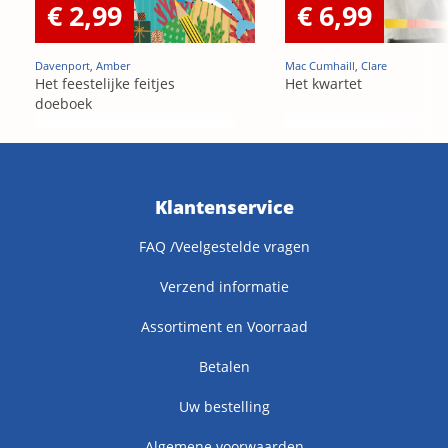
€ 2,99
€ 6,99
Davenport, Amber
Mac Cumhaill, Clare
Het feestelijke feitjes
Het kwartet
doeboek
Klantenservice
FAQ /Veelgestelde vragen
Verzend informatie
Assortiment en Voorraad
Betalen
Uw bestelling
Algemene voorwaarden