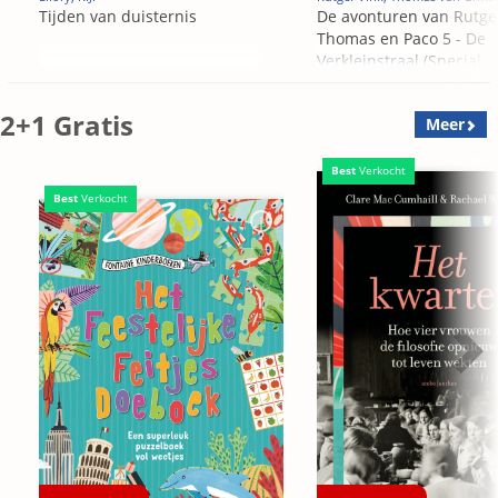
Tijden van duisternis
De avonturen van Rutge
Thomas en Paco 5 - De
Verkleinstraal (Special
Edition)
2+1 Gratis
Meer
Best
Verkocht
Best
Verkocht