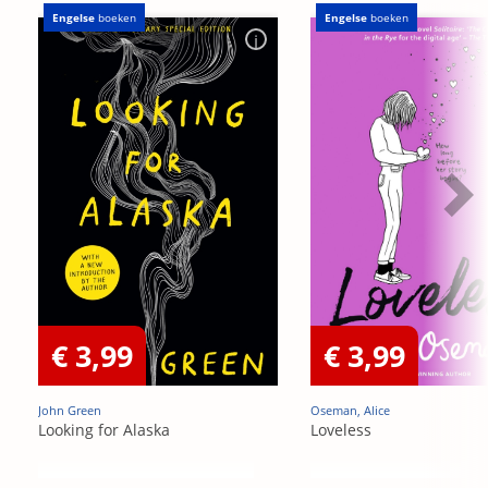
Engelse
boeken
Engelse
boeken
€ 3,99
€ 3,99
John Green
Oseman, Alice
Looking for Alaska
Loveless