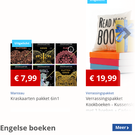
Uitgelicht
€ 7,99
€ 19,99
Manteau
Verrassingspakket
Kraskaarten pakket 6in1
Verrassingspakket
Kookboeken - Kussensl
met 3 boeken + Cadeau
OP=OP
Engelse boeken
Meer